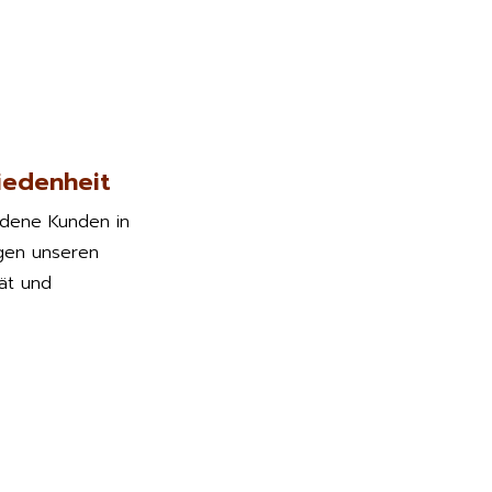
iedenheit
edene Kunden in
gen unseren
tät und