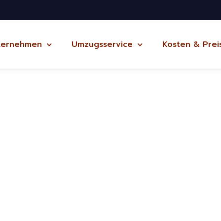
ternehmen
Umzugsservice
Kosten & Prei
aén
ug Potsdam
nd kostenlos
in