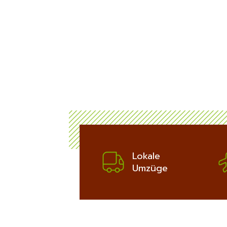
ich
bis zu 100€
Potsdam:
ERFAHREN
Lokale
Umzüge