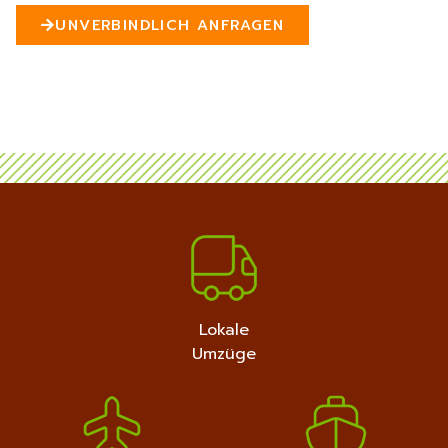
n
UNVERBINDLICH ANFRAGEN
5
MEHR ERFAHREN
+4915792632889
Lokale
Umzüge