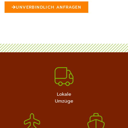
n
UNVERBINDLICH ANFRAGEN
5
MEHR ERFAHREN
+4915792632889
Lokale
Umzüge