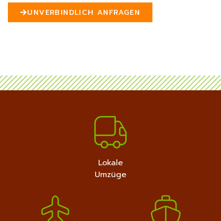
n
UNVERBINDLICH ANFRAGEN
5
MEHR ERFAHREN
+4915792632889
Lokale
Umzüge