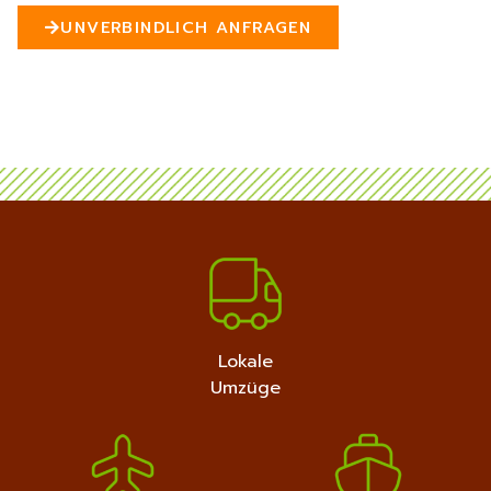
n
UNVERBINDLICH ANFRAGEN
5
MEHR ERFAHREN
+4915792632889
Lokale
Umzüge