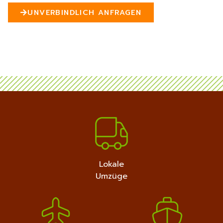
n
UNVERBINDLICH ANFRAGEN
5
MEHR ERFAHREN
+4915792632889
Lokale
Umzüge