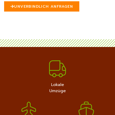
n
UNVERBINDLICH ANFRAGEN
5
MEHR ERFAHREN
+4915792632889
Lokale
Umzüge