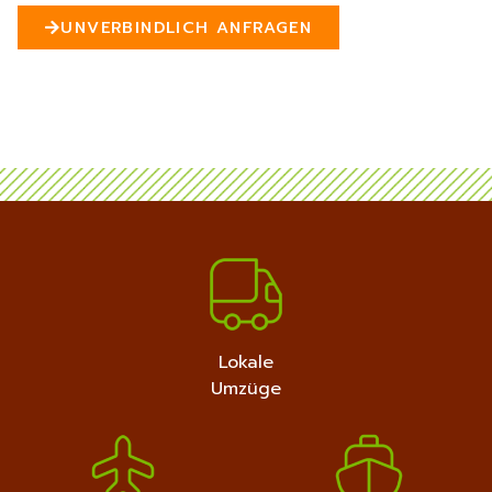
n
UNVERBINDLICH ANFRAGEN
5
MEHR ERFAHREN
+4915792632889
Lokale
Umzüge